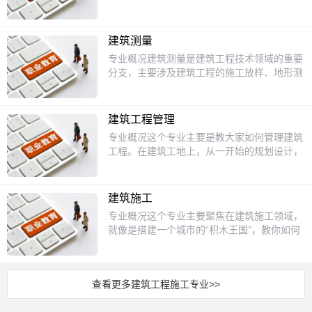
目，满足对口升学的文化考核要求；专业核心
理、质量与安全控制等核心技能的应用型人
能型人才，打破了传统建材专业人才能力单一
课程开设建筑材料识别与应用、建材生产工
才。该专业注重理论与实践结合，学生将学习
的局限，适配当前产业升级对一线技术人才的
艺、智能生产线操作与维护、工业机器人基
从图纸识读到现场施工的全流程知识，适应现
新要求。课程设置专业采用理实一体化的教学
建筑测量
础、建材质量检测技术、低碳生产与环保治
代建筑行业对技术与管理复合型人才的需求。
模式，课程分为文化基础课、专业核心课、实
专业概况建筑测量是建筑工程技术领域的重要
理、数字化车间管理等核心内容；实训实践环
随着城市化进程加速和基础设施建设的持续投
训课程三个模块，文化基础课开设语文、数
分支，主要涉及建筑工程的施工放样、地形测
节依托校内智能建材生产仿真实训室、校外企
入，建筑施工专业已成为中职教育中就业率
学、英语、思想政治、计算机应用基础等公共
绘、工程量计算及质量检测等工作。该专业培
业实习基地，安排跟岗实习、技能实训，保障
高、发展潜力大的热门选择。课程设置专业课
课程，满足学生升学与职业发展的基础素养需
养学生掌握现代测量仪器（如全站仪、水准
学生掌握一线岗位所需的实操能力。招生对象
程体系涵盖基础理论与实操技能两大模块。理
求；专业核心课开设建筑材料概论、无机非金
仪、GNSS等）的操作技能，以及建筑制图、
本专业主要招收应届及往届初中毕业生，要求
论课程包括建筑制图与识图、建筑材料、建筑
建筑工程管理
属材料生产技术、建材质量检测技术、智能生
CAD软件应用等核心能力，为建筑工程的全生
报考学生身体健康，无影响岗位从业的身体疾
力学、房屋构造、施工组织设计等；实践课程
专业概况这个专业主要是教大家如何管理建筑
产线调试与维护、工业机器人基础应用、工业
命周期提供精准的数据支持。随着智慧城市和
病，对智能制造、建材生产技术领域有学习兴
则侧重测量技术、砌筑工艺、钢筋加工、模板
工程。在建筑工地上，从一开始的规划设计，
互联网操作、数控加工技术、建材行业安全生
数字化建造的发展，建筑测量技术的应用场景
趣，有志于从事建材行业相关技术岗位，符合
搭建等现场操作训练。学生还需学习BIM技术
到施工过程中的各种安排，再到最后的工程验
产与环保技术等课程；实训环节开设建材生产
不断扩展，专业人才需求持续增长。课程设置
中等职业学校招生基本要求的学生均可报考。
应用、工程法规、安全生产管理等拓展课程，
收，都需要专业的管理人才。学习这个专业，
仿真实训、智能设备拆装调试实训、企业顶岗
专业课程体系涵盖理论与实践相结合的内容，
升学方向本专业学生毕业可通过对口升学、高
以适应行业数字化与标准化发展趋势。部分学
你就像是未来建筑工程的“指挥官”，要协调各
实习等，重点强化学生的动手操作能力，适配
包括《工程测量基础》《建筑工程制图》
建筑施工
职单招等渠道升入更高层次院校学习，对口升
校还会安排校企合作实习，帮助学生提前积累
个方面的工作，保证工程能够顺利、安全、高
岗位实际需求。招生对象本专业面向全国招收
《AutoCAD辅助设计》《GNSS测量技术》
学可报考的专科层次专业主要包括建筑材料智
专业概况这个专业主要聚焦在建筑施工领域，
工程经验。招生对象本专业主要面向初中毕业
质量地完成。比如说，要安排好施工人员的工
应往届初中毕业生，要求报考者身体健康，无
《建筑施工测量》《地籍测绘》等核心课程。
能生产技术、建筑材料检测技术、智能制造装
就像是搭建一个城市的“积木王国”，教你如何
生，学制一般为3年。报考学生需具备一定的
作任务，确保建筑材料按时供应，还要监督工
妨碍从事化工、机械操作类岗位的传染性疾
实践环节注重技能培养，如测量实训、施工模
备技术、机电一体化技术、新材料技术、绿色
把设计师脑海中的蓝图，一步步变成实实在在
数学、物理基础，对空间想象能力和动手实践
程的质量和进度等等。课程设置我们会学习很
病，无色盲色弱，对智能制造、材料生产技术
拟、BIM技术应用等。学生还需学习《建筑材
低碳技术等；可报考的本科层次专业主要包括
矗立在大地上的高楼大厦、桥梁道路等建筑。
有较高要求。由于施工行业的工作特点，建议
多实用的课程。像建筑制图，这能让你学会看
领域感兴趣，符合中等职业学校招生基本要求
料》《建筑构造》等基础课程，以全面了解建
无机非金属材料工程、材料科学与工程、智能
在这里，你会学习到从建筑的基础规划，到具
学生身体健康、吃苦耐劳，并具备团队协作意
懂和绘制建筑图纸，就好像是学会了建筑行业
的考生均可报名，本专业学制为三年。升学方
筑工程全流程。招生对象本专业主要面向初中
制造工程、材料成型及控制工程、新能源材料
查看更多建筑工程施工专业>>
体施工操作的一系列知识和技能，了解建筑的
识。中职阶段的学习将为学生打下扎实的职业
的“语言”。工程测量课程会教你使用各种测量
向本专业学生毕业后可参加对口升学考试升学
毕业生，学制一般为3年（中职）或5年（高职
与器件等，升学路径通畅，能够满足学生提升
结构奥秘，掌握施工过程中的各种门道，为未
基础，同时为后续升学或就业提供多样化选
仪器，准确地测量土地和建筑物的尺寸。施工
深造，对口升学可报考的大专层次专业主要有
贯通培养）。适合对建筑工程、空间数据感兴
学历的发展需求。就业前景当前我国建筑材料