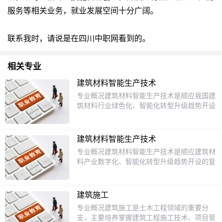
服务等相关业务，就业发展空间十分广阔。
联系我时，请说是在四川中职网看到的。
相关专业
建筑材料智能生产技术
专业概况建筑材料智能生产技术是顺应我国建
筑材料行业绿色化、智能化转型升级趋势开设
的技术技能类专业，本专业对接建材行业企业
岗位需求，采用理实一体化、校企双元合作的
培养模式，重点培养掌握建筑材料基本生产工
建筑材料智能生产技术
艺、智能生产设备操作维护、产品质量管控等
专业概况建筑材料智能生产技术是顺应建筑材
核心能力，能够胜任建材智能生产一线技术岗
料产业数字化、智能化转型升级趋势开设的复
位的高素质技能人才，培养过程既注重专业技
合型中等职业专业，专业对接国家双碳战略下
能打磨，也为有升学意愿的学生打好文化与专
新型绿色建材产业发展需求，融合建筑材料生
业基础，满足不同发展方向的成长需求。课程
产工艺、智能制造技术、工业互联网应用等多
设置本专业课程分为公共基础课程、专业核心
建筑施工
领域知识技能，旨在培养掌握现代建筑材料生
课程、实训实践课程三个模块，公共基础课程
专业概况建筑施工是土木工程领域的重要分
产基本规律，能胜任建材智能生产线操作、调
开设语文、数学、英语、思想政治等基础科
支，主要培养掌握建筑工程施工技术、项目管
试、维护与产品质量管控等岗位工作的技术技