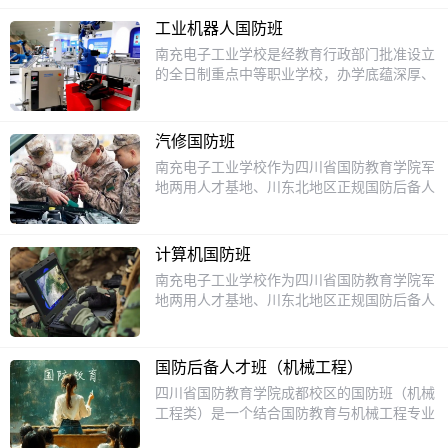
教育学院达成深度战略合作，成功挂牌省级国
防后备人才培养基地，2025年正式升级设立
工业机器人国防班
军地两用人才基地，是四川省为数不多、川东
南充电子工业学校是经教育行政部门批准设立
北地区核心的正规国防后备人才定点培养单
的全日制重点中等职业学校，办学底蕴深厚、
位，被誉为“川北学生黄埔军校”。依托公办国
育人体系完善。2017年，学校与四川省国防
防教育资质与优质职教资源，学校重点打造电
教育学院达成深度战略合作，成功挂牌省级国
子技术国防特色班，聚焦国防建设与地方产业
防后备人才培养基地，2025年正式升级设立
双重需求，培养兼具军事素养、国防情怀、过
汽修国防班
军地两用人才基地，是四川省为数不多、川东
硬电子专业技能的高素质军地两用复合型人
南充电子工业学校作为四川省国防教育学院军
北地区核心的正规国防后备人才定点培养单
才。电子技术国防班立足“国防赋能、技能立
地两用人才基地、川东北地区正规国防后备人
位，被誉为“川北学生黄埔军校”。依托公办国
身、军地通用、多元发展”的核心办学理念，
才定向培养单位，依托四川省国防教育学院权
防教育资质与优质职教资源，学校重点打造电
创新构建军事化管理+职业技能+国防素养三位
威办学资质与深厚职教积淀，深耕国防教育与
子技术国防特色班，聚焦国防建设与地方产业
一体的特色育人体系，区别于普通中职专业班
职业技能融合育人领域。学校始建于1998
双重需求，培养兼具军事素养、国防情怀、过
计算机国防班
级，实行专属化培养模式。班级采用“专业班
年，2017年与四川省国防教育学院达成深度
硬电子专业技能的高素质军地两用复合型人
南充电子工业学校作为四川省国防教育学院军
主任+专职军事教官”双轨管理机制，推行全封
战略合作，挂牌设立国防后备人才基地，聚焦
才。电子技术国防班立足“国防赋能、技能立
地两用人才基地、川东北地区正规国防后备人
闭、规范化、军事化日常管理，严格落实队列
国防建设与地方产业双重需求，重点打造汽车
身、军地通用、多元发展”的核心办学理念，
才定向培养单位，是省内正规获批的国防后备
训练、内务规范、作风养成、国防思政教育等
运用与维修（军地两用国防方向）特色班，以
创新构建军事化管理+职业技能+国防素养三位
人才重点培育院校。学校始建于1998年，
常态化培养内容，着力锤炼学生严明的纪律意
“军事化塑品格、专业化练技能、多元化育人
一体的特色育人体系，区别于普通中职专业班
2017年与四川省国防教育学院达成深度战略
识、坚韧的意志品质和优良的军人作风，打造
才”为核心，培养政治合格、作风优良、体魄
国防后备人才班（机械工程）
级，实行专属化培养模式。班级采用“专业班
合作，挂牌成立国防后备人才基地，深耕国防
作风过硬、素质全面的国防后备青年队伍。在
强健、技术过硬的复合型军地两用汽修人才，
四川省国防教育学院成都校区的国防班（机械
主任+专职军事教官”双轨管理机制，推行全封
教育与现代信息技术融合育人领域。立足新时
教学培养上，班级深度融合国防需求与电子技
为有志青年搭建参军报国、专业升学、高薪就
工程类）是一个结合国防教育与机械工程专业
闭、规范化、军事化日常管理，严格落实队列
代国防信息化建设与地方数字产业发展刚需，
术专业核心优势，定制专属人才培养方案。课
业的三维成长平台。汽修国防班立足部队后勤
技能的特色班级，旨在培养兼具军事素养和机
训练、内务规范、作风养成、国防思政教育等
学校重点打造计算机应用（军地两用国防信息
程体系分为三大核心板块，兼顾国防素养与专
装备保障、军用车辆野战抢修、民用汽车维