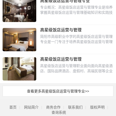
拟真实的饭店环境，让学生在实践中掌握服务
高星级饭店运营与管理专业
销、形体礼仪、酒水调制与酒吧管理、茶文
房、餐饮、康乐、营销等全流程运营技能，能
技能和管理方法。此外，学校还与多家高星级
专业概况：高星级饭店运营与管理专业是培养
化、饭店数字化管理、民宿运营等课程；同时
胜任高端酒店服务与基层管理的高素质技能人
饭店建立合作关系，为学生提供实习和就业机
掌握高星级饭店运营与管理基础知识和实践技
依托校内仿真实训室、校外合作高星级饭店基
才。课程设置：核心课程包括饭店概论、前厅
会，毕业生可在高星级饭店、旅游景区、会展
能，能在饭店领域从事前厅服务、客房服务、
地开展跟岗实习、顶岗实训，实现理实一体化
服务与管理、客房服务与管理、餐饮服务与管
中心等领域从事服务与管理等工作，也可晋升
餐饮服务、饭店管理等工作的高素质技术人才
培养，保障学生毕业就能上手适应岗位。招生
理、饭店礼仪、饭店英语、宴会设计、酒店营
为饭店中高层管理人员。
的专业。培养目标：本专业培养具备高星级饭
对象本专业主要招收应届初中毕业生，也面向
销、茶艺与调酒、客户关系管理。注重实操训
高星级饭店运营与管理
店运营与管理基础知识和实践技能，能在饭店
符合要求的往届初中毕业生招生，要求报考者
练与情境模拟，强化服务标准化与个性化能
简阳市高级职业中学的高星级饭店运营与管理
领域从事前厅服务、客房服务、餐饮服务、饭
热爱文旅服务行业，思想品德端正，身体健
力。就业方向：毕业生可在国内外高星级酒
专业是一门专注于培养高星级饭店运营与管理
店管理、市场营销等工作的高素质技术人才。
康，无传染性疾病，无色盲色弱，具备基本的
店、豪华邮轮、高端度假村、大型会展中心任
领域高素质技能型人才的热门专业。以下是对
课程设置：包括饭店管理概论、前厅服务与管
沟通表达能力，愿意从事服务行业相关工作，
职，岗位覆盖前厅接待、客房主管、餐饮领
该专业的详细介绍：一、专业概述高星级饭店
理、客房服务与管理、餐饮服务与管理、饭店
有一定服务意识的学生均可报考。升学方向本
班、会议服务、私人管家、营销专员等，长期
运营与管理专业旨在培养具备现代饭店运营与
市场营销等核心课程，以及饭店服务实训、饭
高星级饭店运营与管理
专业学生毕业后可参加中职对口升学考试，也
发展可晋升部门经理、店长等管理岗位，也可
管理的基本理论知识和专业技能，熟悉饭店业
店管理实训等实践环节。就业方向：毕业生可
可通过高职单招等方式升入更高层次院校学
高星级饭店运营与管理职业面向面向高星级酒
从事高端商务接待、文旅策划等工作。
务运作流程，能够从事高星级饭店及同类型企
在高星级饭店、酒店、度假村等从事前厅服
习，对口升学可报考的大专专业主要包括酒店
店、国际品牌酒店、度假村、高端民宿等企业
业餐饮、客房、前厅、康乐、销售等部门的服
务、客房服务、餐饮服务、饭店管理、市场营
管理与数字化运营、旅游管理、餐饮智能管
的餐饮、客房、前厅、康乐、销售等部门服务
务、运营与管理等岗位工作的高素质技能型人
销等工作。
理、会展策划与管理、民宿管理与运营、空中
及基层管理岗位（群）。培养目标定位本专业
才。二、课程设置与教学内容该专业的课程设
乘务、休闲服务与管理等相关专业；可报考的
培养德智体美劳全面发展，掌握扎实的科学文
置涵盖了饭店运营与管理的各个方面，包括
本科专业主要为旅游管理、酒店管理、文化产
查看更多高星级饭店运营与管理专业>>
化基础和酒店服务基础、接待礼仪、服务心
《酒店服务专业英语》、《社交礼仪与人际沟
业管理、会展经济与管理等，学生升入本科院
理、食品营养与卫生安全等知识，具备高星级
通》、《前厅服务与管理》、《餐馆服务与管
校毕业后可获得全日制本科学历与学士学位，
酒店餐饮服务、客房服务、前厅接待、销售服
理》、《客房服务与管理》等核心课程。这些
学历提升路径畅通，满足不同学生的发展需
首页
|
网站简介
务等能力，具有良好的服务意识、工匠精神和
|
商务合作
|
联系我们
|
版权声明
|
课程旨在帮助学生掌握饭店服务的基本技能，
求。就业前景近年来国内文旅产业持续复苏，
信息素养，能够从事酒店餐饮、客房、前厅、
查询系统
了解饭店运营管理的理论知识，培养学生的沟