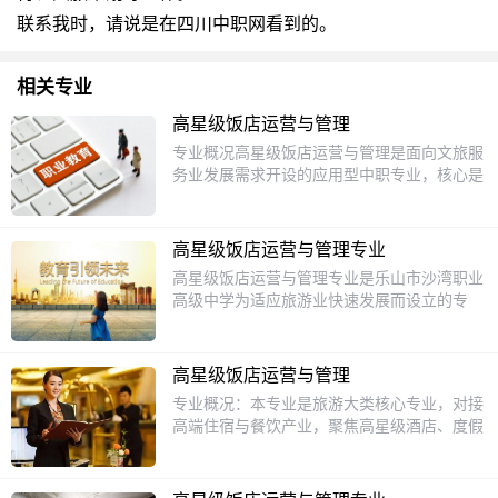
联系我时，请说是在四川中职网看到的。
相关专业
高星级饭店运营与管理
专业概况高星级饭店运营与管理是面向文旅服
务业发展需求开设的应用型中职专业，核心是
培养掌握现代高星级饭店运营管理专业知识与
服务技能，具备良好职业素养与服务意识，能
胜任高星级饭店及相关文旅企业一线运营与基
高星级饭店运营与管理专业
层管理工作的复合型技能人才。本专业对接国
高星级饭店运营与管理专业是乐山市沙湾职业
内高端住宿餐饮行业的发展趋势，在传统饭店
高级中学为适应旅游业快速发展而设立的专
运营能力培养的基础上，融入了数字化运营、
业。本专业旨在培养掌握高星级饭店运营与管
精品民宿管理、客户关系维护等新兴行业内
理的基本理论、基本技能，具备良好职业素养
容，适配行业发展对人才能力的新要求。课程
和服务意识的复合型人才。课程内容包括饭店
设置本专业采用文化基础课加专业核心课加顶
高星级饭店运营与管理
管理概论、前厅服务与管理、客房服务与管
岗实训的培养模式，文化基础课开设语文、数
专业概况：本专业是旅游大类核心专业，对接
理、餐饮服务与管理、饭店市场营销、饭店财
学、英语、思想政治等课程，保障学生文化基
高端住宿与餐饮产业，聚焦高星级酒店、度假
务管理等，通过系统的理论学习和实践操作，
础水平满足升学与就业需求；专业核心课开设
酒店、高端会所的服务与运营管理，是现代服
使学生具备饭店前厅、客房、餐饮等部门的服
高星级饭店运营实务、前厅服务与管理、客房
务业人才紧缺型专业。培养目标：培养德技并
务与管理能力。学校建有模拟饭店实训室，模
服务与管理、餐饮服务与管理、饭店市场营
修、具备国际视野与服务意识，掌握前厅、客