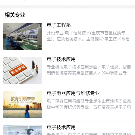
相关专业
电子工程系
开设专业:电子信息技术(重庆市首批优质专
业)、应急救援技术。主修课程:电工技术基础
与技能、电子技术基础与技能、电子测量仪
器、单片机应用技术、PLC应用技术、电子
CAD、集成电路开发与测试、机械识图与
电子技术应用
CAD、电气控制与FPLC(技术、液压与气压传
专业概况电子技术应用是面向电子信息、智能
动、应急预案与演练、突发事件应急处置、应
制造领域培养实用型技能人才的中等职业专
急救援指挥等。获得荣誉:学生参加国家级技
业，紧贴我国电子信息产业转型升级的人才需
能大赛获二等奖2个，参加市级技能竞赛获一
求，既有扎实的专业理论铺垫，也侧重培养学
等奖10个，二等奖7个，三等奖3个;教师编写
生的动手实操能力，兼顾就业与升学发展需
的多本专业教材已结集出版并在全国公开发
电子电器应用与维修专业
求，是中职阶段兼具实用性与发展性的热门工
行，学校组织开发的数十款技能高考实训电路
电子电器应用与维修专业是乐山市沙湾职业高
科专业，适合想要掌握专业技能、规划长期职
套件远销全国，深受客户好评。就业行业与单
级中学的传统优势专业，旨在培养掌握电子电
业发展的年轻学习者就读。课程设置本专业课
位:毕业生可以从事通信设备制造业，专用设
器设备的基本原理、结构、性能及维修技术的
程分为文化基础课、专业基础课与专业技能课
备制造业、电气机械及器材制造业、软件业、
专业人才。课程涵盖电子技术基础、电工技术
三个模块，文化基础课开设语文、数学、英
居民服务业工作、公共安全部门、救援组织和
基础、电子测量技术、电子设备维修技术、家
语、思想政治等科目，满足后续升学对文化成
电子技术应用
机构等。紧密合作企业有华为科技、海尔电器
电维修技术、单片机技术等多个方面，注重培
绩的要求；专业基础课开设电工基础、电子线