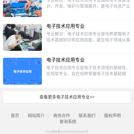
专业概况：电子技术应用专业围绕电子设备设
集团、格力空调、中芯国际、迅达电梯有限公
养学生的实践操作能力和解决问题的能力。学
路、电子测量技术、单片机基础、电工电子安
计、开发、维护与管理展开，是电子信息产业
司、康力电梯有限公司、应急管理局、专业应
校拥有完善的电子电器实训室，配备各种电子
全等内容，搭建完整的专业知识框架；专业技
的基础支撑专业，涵盖消费电子、工业控制、
急救援总队等。
测量仪器、家电维修设备等，为学生提供充足
能课开设电子装接工艺、PCB设计制作、电子
通信设备等领域，与物联网、人工智能等新兴
的实践机会。通过实训操作，学生能够熟练掌
产品调试检测、智能家居安装维护、单片机编
技术深度融合。培养目标：培养掌握电子技术
握电子电器设备的安装、调试、维修等技能。
电子技术应用专业
程实训等，依托校内实训实验室和校外企业实
基础、电路设计、嵌入式系统开发及设备维护
此外，学校还与多家电子电器企业建立合作关
专业概况：电子技术应用专业是培养掌握电子
习点位开展教学，学生在校可考取电子设备装
能力的技术型人才，能够胜任电子设备研发、
系，为学生提供实习和就业渠道，毕业生可在
技术基础知识和应用技能，能在电子领域从事
接工、低压电工等国家职业技能等级证书。招
生产管理、技术支持及质量检测等工作。课程
电子电器制造、维修、销售等领域就业，也可
电子产品设计、开发、应用、维护等工作的高
生对象本专业主要招收应届初中毕业生，要求
设置：核心课程包括电路分析、模拟电子技
自主创业开设电子电器维修店。
素质技术人才的专业。培养目标：本专业培养
考生身体健康、无色盲色弱，对电子设备、智
术、数字电子技术、单片机原理与应用、传感
具备电子技术基础知识和应用技能，能在电子
能产品制作调试感兴趣，无论想要毕业后直接
器技术、PCB设计、嵌入式系统开发、电子设
电子技术应用专业
领域从事电子产品设计、开发、应用、维护、
就业，还是计划通过中职阶段学习参加升学考
备维修技术等。实践环节涵盖电子元器件检
电子技术应用专业是电子技术领域的基础性、
销售及技术支持等工作的高素质技术人才。课
试提升学历，只要达到当地中职学校录取要
测、电路焊接、智能产品开发（如智能家居设
应用型专业，旨在培养掌握电子技术基础理
程设置：包括电路分析、电子技术、信号与系
求，均可报考本专业。升学方向本专业学生毕
备）及企业实习。就业方向：毕业生可进入电
论、具备电子设备安装调试、维护维修及创新
统、通信原理、数字信号处理等核心课程，以
业可通过对口升学、高职单招等方式升入更高
子制造企业从事生产技术管理、设备维护、质
设计能力的技术技能型人才。该专业紧密对接
及电子工程制图、电子测量仪器等实践技能课
层次院校就读，对口报考的大专专业主要有电
检工作；在科研院所参与电子设备研发；或从
电子信息产业需求，广泛应用于通信、家电、
程。就业方向：毕业生可在电子企业、通信企
子信息工程技术、应用电子技术、微电子技
事电子产品销售、技术支持及售后服务；也可
查看更多电子技术应用专业>>
工业控制、智能设备等领域，是推动数字化转
业、计算机企业等从事电子产品设计、开发、
术、智能控制技术、物联网应用技术、机电一
通过考取电工证、电子工程师认证（如
型的关键专业之一。一、专业定位：服务电子
测试、维护、销售及技术支持等工作。
体化技术等；对口报考的本科专业主要有电子
CEAC）进入通信、汽车电子等领域，就业面
信息产业升级电子技术应用专业聚焦电子技术
信息工程、电子科学与技术、应用电子技术教
覆盖长三角、珠三角等电子产业集聚区。
首页
|
网站简介
核心领域，培养具备以下能力的人才：基础能
|
商务合作
|
联系我们
|
版权声明
|
育、微电子科学与工程、智能制造工程、物联
力：掌握电路分析、模拟电子技术、数字电子
查询系统
网工程等，升学路径通畅，不少优质公办院校
技术等基础知识。实操能力：熟练使用电子测
都对口中职电子技术应用专业投放招生计划，
川公网安备51010702043495号
量仪器（如示波器、万用表），具备电子元器